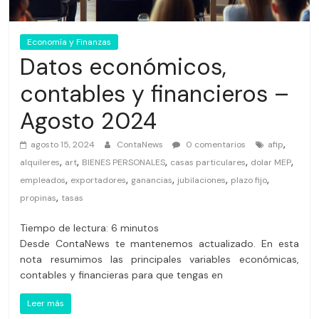
Economía y Finanzas
Datos económicos,
contables y financieros –
Agosto 2024
,
agosto 15, 2024
ContaNews
0 comentarios
afip
,
,
,
,
,
alquileres
art
BIENES PERSONALES
casas particulares
dolar MEP
,
,
,
,
,
empleados
exportadores
ganancias
jubilaciones
plazo fijo
,
propinas
tasas
Tiempo de lectura:
6
minutos
Desde ContaNews te mantenemos actualizado. En esta
nota resumimos las principales variables económicas,
contables y financieras para que tengas en
Leer más