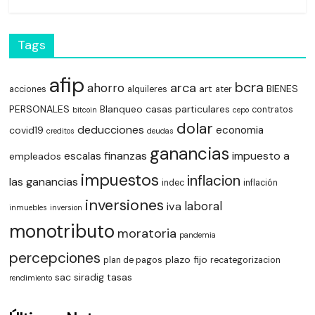
Tags
afip
bcra
arca
ahorro
art
BIENES
acciones
alquileres
ater
PERSONALES
Blanqueo
casas particulares
contratos
bitcoin
cepo
dolar
deducciones
economia
covid19
creditos
deudas
ganancias
finanzas
impuesto a
escalas
empleados
impuestos
inflacion
las ganancias
indec
inflación
inversiones
laboral
iva
inmuebles
inversion
monotributo
moratoria
pandemia
percepciones
plazo fijo
plan de pagos
recategorizacion
sac
siradig
tasas
rendimiento