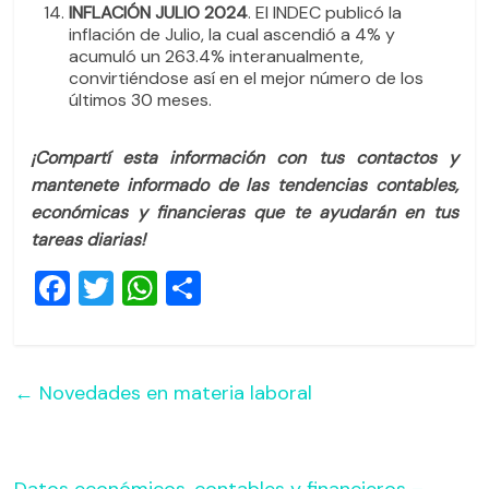
INFLACIÓN JULIO 2024
. El INDEC publicó la
inflación de Julio, la cual ascendió a 4% y
acumuló un 263.4% interanualmente,
convirtiéndose así en el mejor número de los
últimos 30 meses.
¡Compartí esta información con tus contactos y
mantenete informado de las tendencias contables,
económicas y financieras que te ayudarán en tus
tareas diarias!
F
T
W
C
a
wi
h
o
c
tt
at
m
e
er
s
p
←
Novedades en materia laboral
b
A
ar
o
p
tir