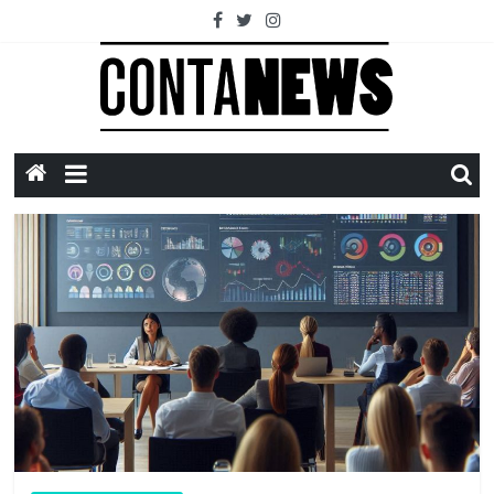
Saltar
al
contenido
ContaNews
Impuestos,
Economía
y
Contabilidad