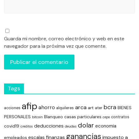
Guarda mi nombre, correo electrónico y web en este
navegador para la próxima vez que comente.
Tags
afip
bcra
arca
ahorro
art
BIENES
acciones
alquileres
ater
PERSONALES
Blanqueo
casas particulares
contratos
bitcoin
cepo
dolar
deducciones
economia
covid19
creditos
deudas
ganancias
finanzas
impuesto a
escalas
empleados