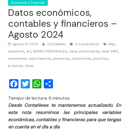
Economía y Finanzas
Datos económicos,
contables y financieros –
Agosto 2024
,
agosto 15, 2024
ContaNews
0 comentarios
afip
,
,
,
,
,
alquileres
art
BIENES PERSONALES
casas particulares
dolar MEP
,
,
,
,
,
empleados
exportadores
ganancias
jubilaciones
plazo fijo
,
propinas
tasas
F
T
W
C
a
wi
h
o
Tiempo de lectura:
6
minutos
c
tt
at
m
Desde ContaNews te mantenemos actualizado. En
e
er
s
p
esta nota resumimos las principales variables
b
A
ar
económicas, contables y financieras para que tengas
en cuenta en el día a día