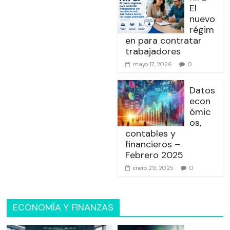
El
nuevo
régim
en para contratar
trabajadores
0
mayo 17, 2026
Datos
econ
ómic
os,
contables y
financieros –
Febrero 2025
0
enero 29, 2025
ECONOMÍA Y FINANZAS