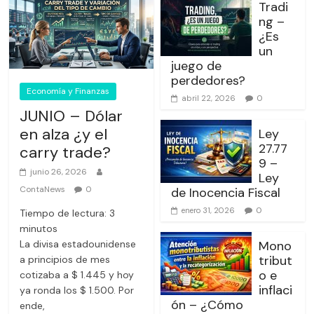
Tradi
ng –
¿Es
un
juego de
perdedores?
Economía y Finanzas
0
abril 22, 2026
JUNIO – Dólar
en alza ¿y el
Ley
27.77
carry trade?
9 –
junio 26, 2026
Ley
ContaNews
0
de Inocencia Fiscal
0
enero 31, 2026
Tiempo de lectura:
3
minutos
La divisa estadounidense
Mono
tribut
a principios de mes
o e
cotizaba a $ 1.445 y hoy
inflaci
ya ronda los $ 1.500. Por
ón – ¿Cómo
ende,