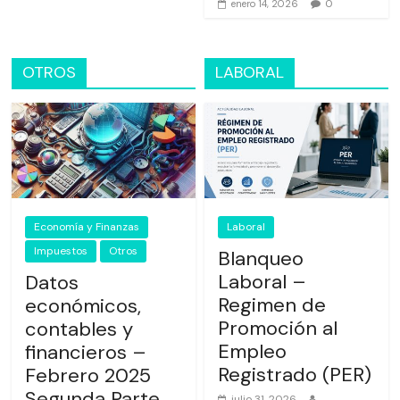
0
enero 14, 2026
OTROS
LABORAL
Economía y Finanzas
Laboral
Impuestos
Otros
Blanqueo
Laboral –
Datos
Regimen de
económicos,
Promoción al
contables y
Empleo
financieros –
Registrado (PER)
Febrero 2025
Segunda Parte
julio 31, 2026