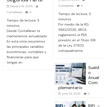
ContaNews
0
febrero 16, 2025
ContaNews
0
Tiempo de lectura:
5
minutos
Tiempo de lectura:
5
Por medio de la RG
minutos
5862/2026, ARCA
Desde ContaNews te
reglamentó el PER,
mantenemos actualizado.
previsto en el Título XXII
En esta nota resumimos
de la Ley 27.802
las principales variables
coloquialmente
económicas, contables y
financieras para que
tengas en
Sueld
o
Anual
Com
plementario
0
junio 23, 2026
RIFL –