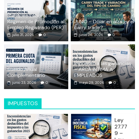
Blanqueo Laboral –
Regimen de Promoción al
JUNIO – Dólar en alza ¿y el
Empleo Registrado (PER)
carry trade?
julio 31, 2026
0
junio 26, 2026
0
Impuesto a las ganancias
Sueldo Anual
– ARCA INTIMA A
Complementario
EMPLEADOS
junio 23, 2026
0
mayo 29, 2026
0
IMPUESTOS
Ley
27.77
9 –