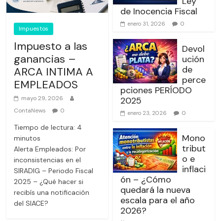
Ley
de Inocencia Fiscal
0
enero 31, 2026
Impuestos
Impuesto a las
Devol
ganancias –
ución
de
ARCA INTIMA A
perce
EMPLEADOS
pciones PERÍODO
mayo 29, 2026
2025
ContaNews
0
0
enero 23, 2026
Tiempo de lectura:
4
Mono
minutos
tribut
Alerta Empleados: Por
o e
inconsistencias en el
inflaci
SIRADIG – Periodo Fiscal
ón – ¿Cómo
2025 – ¿Qué hacer si
quedará la nueva
recibís una notificación
escala para el año
del SIACE?
2026?