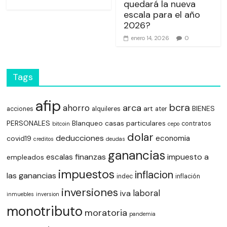
quedará la nueva
escala para el año
2026?
0
enero 14, 2026
Tags
afip
bcra
arca
ahorro
art
BIENES
acciones
alquileres
ater
PERSONALES
Blanqueo
casas particulares
contratos
bitcoin
cepo
dolar
deducciones
economia
covid19
creditos
deudas
ganancias
finanzas
impuesto a
escalas
empleados
impuestos
inflacion
las ganancias
indec
inflación
inversiones
laboral
iva
inmuebles
inversion
monotributo
moratoria
pandemia