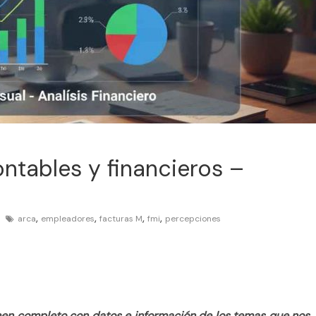
tables y financieros –
,
,
,
,
arca
empleadores
facturas M
fmi
percepciones
en completo con datos e información de los temas que nos