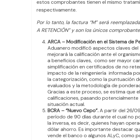
estos comprobantes tienen el mismo tratami
respectivamente.
Por lo tanto, la factura “M” será reemplaza
A RETENCIÓN” y son los únicos comprobantes 
ARCA – Modificación en el Sistema de Per
Aduanero modificó aspectos claves del S
mejorará la calificación ante el organ
a beneficios claves, como ser mayor can
simplificación en certificados de no ret
impacto de la reingeniería informada por
la categorización, como la puntuación d
evaluados y la metodología de ponderació
Gracias a este proceso, se estima que e
calificaciones, pasando potencialmente 
situación actual.
BCRA – “Nuevo Cepo”.
A partir del 26/0
período de 90 días durante el cual no p
la inversa, es decir, quienes hayan op
dólar ahorro. Es importante destacar que 
vende el banco o algunos ALyC, como po