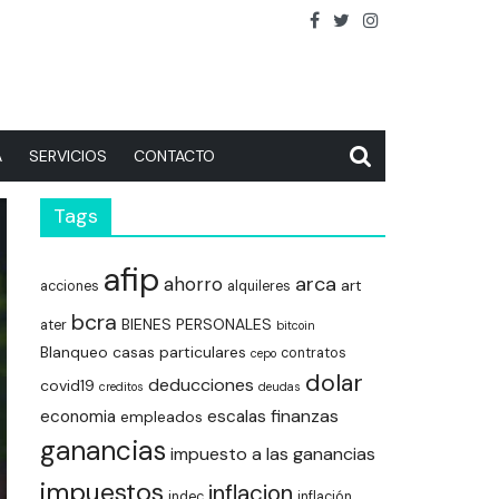
A
SERVICIOS
CONTACTO
Tags
afip
arca
ahorro
art
acciones
alquileres
bcra
BIENES PERSONALES
ater
bitcoin
Blanqueo
casas particulares
contratos
cepo
dolar
deducciones
covid19
creditos
deudas
finanzas
economia
escalas
empleados
ganancias
impuesto a las ganancias
impuestos
inflacion
indec
inflación