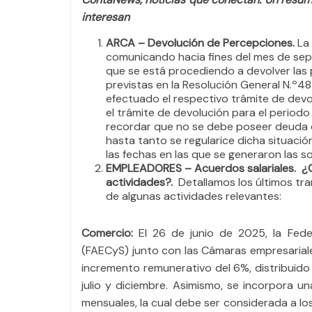
e
er
s
p
interesan
b
A
ar
ARCA – Devolución de Percepciones.
La
o
p
tir
comunicando hacia fines del mes de septi
que se está procediendo a devolver las
o
p
previstas en la Resolución General N.º
k
efectuado el respectivo trámite de devo
el trámite de devolución para el periodo
recordar que no se debe poseer deuda de
hasta tanto se regularice dicha situació
las fechas en las que se generaron las so
EMPLEADORES – Acuerdos salariales. ¿Cu
actividades?.
Detallamos los últimos tr
de algunas actividades relevantes:
Comercio:
El 26 de junio de 2025, la Fed
(FAECyS) junto con las Cámaras empresariale
incremento remunerativo del 6%, distribuido
julio y diciembre. Asimismo, se incorpora 
mensuales, la cual debe ser considerada a lo