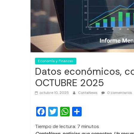
Economía y Finanzas
Datos económicos, con
OCTUBRE 2025
octubre 10, 2025
ContaNews
0 comentarios
F
T
W
C
a
wi
h
o
Tiempo de lectura:
7
minutos
c
tt
at
m
ContaNews, noticias que conectan. Un resum