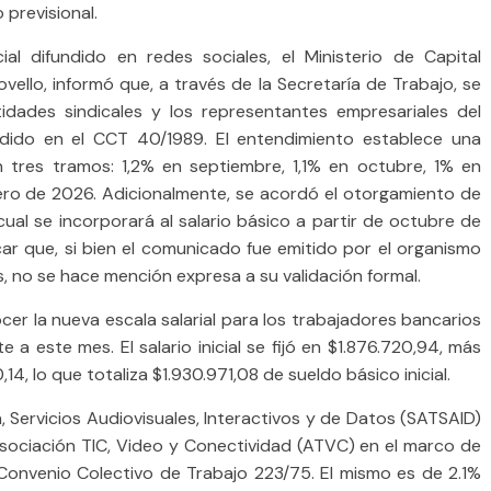
 previsional.
l difundido en redes sociales, el Ministerio de Capital
ello, informó que, a través de la Secretaría de Trabajo, se
idades sindicales y los representantes empresariales del
dido en el CCT 40/1989. El entendimiento establece una
 en tres tramos: 1,2% en septiembre, 1,1% en octubre, 1% en
ero de 2026. Adicionalmente, se acordó el otorgamiento de
ual se incorporará al salario básico a partir de octubre de
ar que, si bien el comunicado fue emitido por el organismo
no se hace mención expresa a su validación formal.
er la nueva escala salarial para los trabajadores bancarios
a este mes. El salario inicial se fijó en $1.876.720,94, más
4, lo que totaliza $1.930.971,08 de sueldo básico inicial.
, Servicios Audiovisuales, Interactivos y de Datos (SATSAID)
Asociación TIC, Video y Conectividad (ATVC) en el marco de
 Convenio Colectivo de Trabajo 223/75. El mismo es de 2.1%