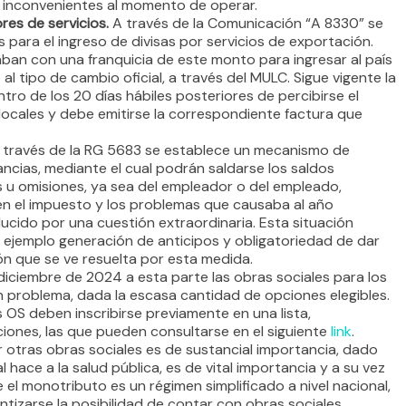
ar inconvenientes al momento de operar.
es de servicios.
A través de la Comunicación “A 8330” se
s para el ingreso de divisas por servicios de exportación.
an con una franquicia de este monto para ingresar al país
al tipo de cambio oficial, a través del MULC. Sigue vigente la
tro de los 20 días hábiles posteriores de percibirse el
 locales y debe emitirse la correspondiente factura que
través de la RG 5683 se establece un mecanismo de
ncias, mediante el cual podrán saldarse los saldos
 u omisiones, ya sea del empleador o del empleado,
 en el impuesto y los problemas que causaba al año
ducido por una cuestión extraordinaria. Esta situación
 ejemplo generación de anticipos y obligatoriedad de dar
ión que se ve resuelta por esta medida.
iciembre de 2024 a esta parte las obras sociales para los
 problema, dada la escasa cantidad de opciones elegibles.
 OS deben inscribirse previamente en una lista,
iones, las que pueden consultarse en el siguiente
link
.
otras obras sociales es de sustancial importancia, dado
al hace a la salud pública, es de vital importancia y a su vez
el monotributo es un régimen simplificado a nivel nacional,
ntizarse la posibilidad de contar con obras sociales