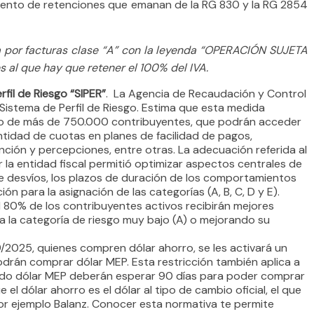
ento de retenciones que emanan de la RG 830 y la RG 2854
da por facturas clase “A” con la leyenda “OPERACIÓN SUJETA
al que hay que retener el 100% del IVA.
fil de Riesgo “SIPER”
. La Agencia de Recaudación y Control
istema de Perfil de Riesgo. Estima que esta medida
ismo de más de 750.000 contribuyentes, que podrán acceder
tidad de cuotas en planes de facilidad de pagos,
ención y percepciones, entre otras. La adecuación referida al
 la entidad fiscal permitió optimizar aspectos centrales de
e desvíos, los plazos de duración de los comportamientos
n para la asignación de las categorías (A, B, C, D y E).
l 80% de los contribuyentes activos recibirán mejores
a la categoría de riesgo muy bajo (A) o mejorando su
9/2025, quienes compren dólar ahorro, se les activará un
odrán comprar dólar MEP. Esta restricción también aplica a
erado dólar MEP deberán esperar 90 días para poder comprar
el dólar ahorro es el dólar al tipo de cambio oficial, el que
r ejemplo Balanz. Conocer esta normativa te permite