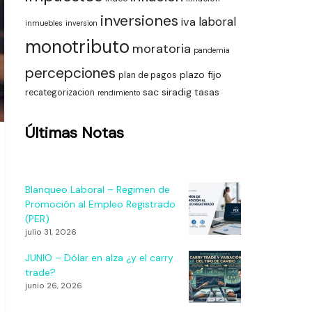
inversiones
laboral
iva
inmuebles
inversion
monotributo
moratoria
pandemia
percepciones
plazo fijo
plan de pagos
sac
siradig
tasas
recategorizacion
rendimiento
Últimas Notas
Blanqueo Laboral – Regimen de
Promoción al Empleo Registrado
(PER)
julio 31, 2026
JUNIO – Dólar en alza ¿y el carry
trade?
junio 26, 2026