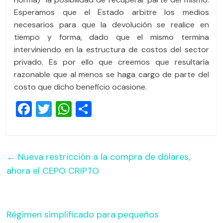
Esperamos que el Estado arbitre los medios
necesarios para que la devolución se realice en
tiempo y forma, dado que el mismo termina
interviniendo en la estructura de costos del sector
privado. Es por ello que creemos que resultaría
razonable que al menos se haga cargo de parte del
costo que dicho beneficio ocasione.
F
T
W
C
a
wi
h
o
c
tt
at
m
e
er
s
p
←
Nueva restricción a la compra de dólares,
b
A
ar
ahora el CEPO CRIPTO
o
p
tir
o
p
Régimen simplificado para pequeños
k