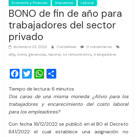
Economía y Finanzas
Impuestos
Laboral
BONO de fin de año para
trabajadores del sector
privado
diciembre 23, 2022
ContaNews
0 comentarios
,
,
,
,
,
afip
bono
ganancias
laboral
no remunerativo
trabajadores
F
T
W
C
a
wi
h
o
Tiempo de lectura:
6
minutos
c
tt
at
m
Dos caras de una misma moneda: ¿Alivio para los
e
er
s
p
trabajadores y encarecimiento del costo laboral
b
A
ar
para los empleadores?
o
p
tir
Con fecha 16/12/2022 se publicó en el BO el Decreto
o
p
841/2022 el cual establece una asignación no