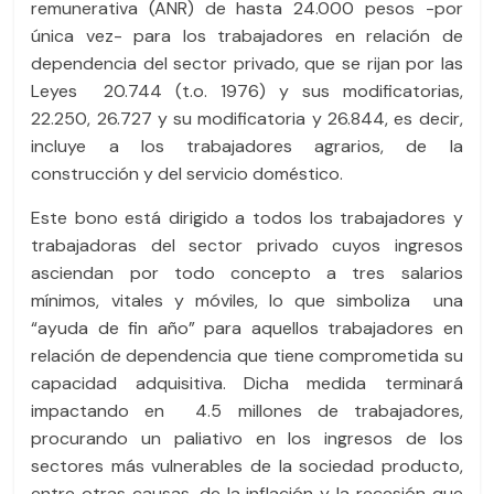
k
remunerativa (ANR) de hasta 24.000 pesos -por
única vez- para los trabajadores en relación de
dependencia del sector privado, que se rijan por las
Leyes 20.744 (t.o. 1976) y sus modificatorias,
22.250, 26.727 y su modificatoria y 26.844, es decir,
incluye a los trabajadores agrarios, de la
construcción y del servicio doméstico.
Este bono está dirigido a todos los trabajadores y
trabajadoras del sector privado cuyos ingresos
asciendan por todo concepto a tres salarios
mínimos, vitales y móviles, lo que simboliza una
“ayuda de fin año” para aquellos trabajadores en
relación de dependencia que tiene comprometida su
capacidad adquisitiva. Dicha medida terminará
impactando en 4.5 millones de trabajadores,
procurando un paliativo en los ingresos de los
sectores más vulnerables de la sociedad producto,
entre otras causas, de la inflación y la recesión que