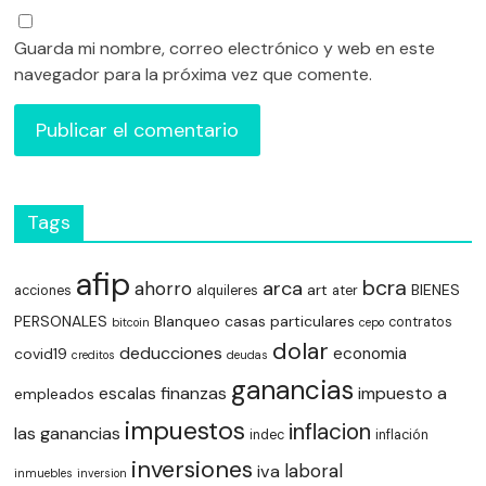
Guarda mi nombre, correo electrónico y web en este
navegador para la próxima vez que comente.
Tags
afip
bcra
arca
ahorro
art
BIENES
acciones
alquileres
ater
PERSONALES
Blanqueo
casas particulares
contratos
bitcoin
cepo
dolar
deducciones
economia
covid19
creditos
deudas
ganancias
finanzas
impuesto a
escalas
empleados
impuestos
inflacion
las ganancias
indec
inflación
inversiones
laboral
iva
inmuebles
inversion