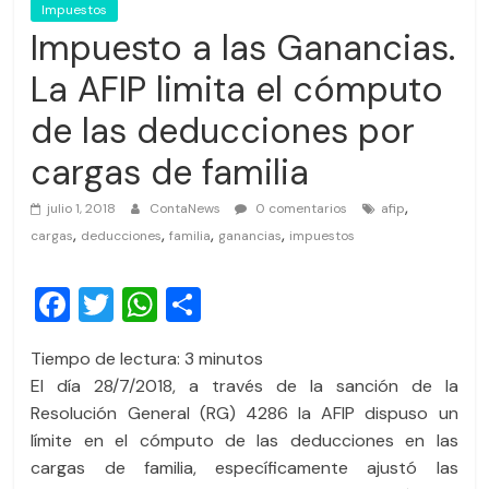
Impuestos
Impuesto a las Ganancias.
La AFIP limita el cómputo
de las deducciones por
cargas de familia
,
julio 1, 2018
ContaNews
0 comentarios
afip
,
,
,
,
cargas
deducciones
familia
ganancias
impuestos
F
T
W
C
a
wi
h
o
Tiempo de lectura:
3
minutos
c
tt
at
m
El día 28/7/2018, a través de la sanción de la
e
er
s
p
Resolución General (RG) 4286 la AFIP dispuso un
b
A
ar
límite en el cómputo de las deducciones en las
cargas de familia, específicamente ajustó las
o
p
tir