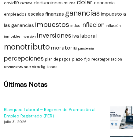
dolar
deducciones
economia
covid19
creditos
deudas
ganancias
finanzas
impuesto a
escalas
empleados
impuestos
inflacion
las ganancias
indec
inflación
inversiones
laboral
iva
inmuebles
inversion
monotributo
moratoria
pandemia
percepciones
plazo fijo
plan de pagos
recategorizacion
sac
siradig
tasas
rendimiento
Últimas Notas
Blanqueo Laboral – Regimen de Promoción al
Empleo Registrado (PER)
julio 31, 2026