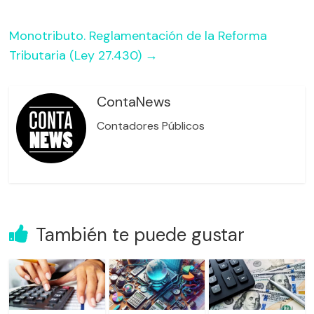
o
p
Monotributo. Reglamentación de la Reforma
k
Tributaria (Ley 27.430)
→
ContaNews
Contadores Públicos
También te puede gustar