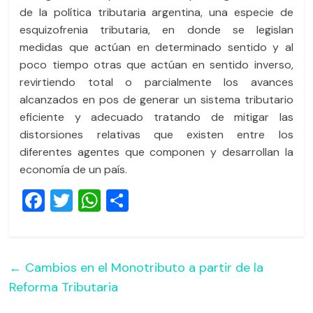
de la política tributaria argentina, una especie de
esquizofrenia tributaria, en donde se legislan
medidas que actúan en determinado sentido y al
poco tiempo otras que actúan en sentido inverso,
revirtiendo total o parcialmente los avances
alcanzados en pos de generar un sistema tributario
eficiente y adecuado tratando de mitigar las
distorsiones relativas que existen entre los
diferentes agentes que componen y desarrollan la
economía de un país.
F
T
W
C
a
wi
h
o
c
tt
at
m
e
er
s
p
←
Cambios en el Monotributo a partir de la
b
A
ar
Reforma Tributaria
o
p
tir