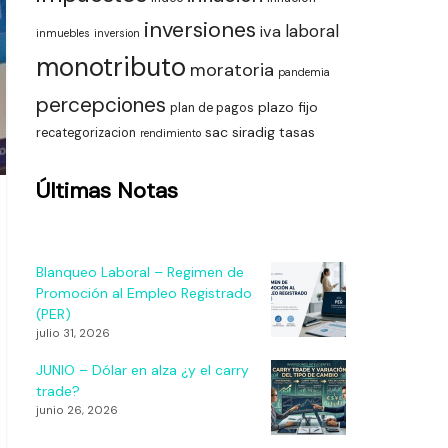
inversiones
laboral
iva
inmuebles
inversion
monotributo
moratoria
pandemia
percepciones
plazo fijo
plan de pagos
sac
siradig
tasas
recategorizacion
rendimiento
Últimas Notas
Blanqueo Laboral – Regimen de
Promoción al Empleo Registrado
(PER)
julio 31, 2026
JUNIO – Dólar en alza ¿y el carry
trade?
junio 26, 2026