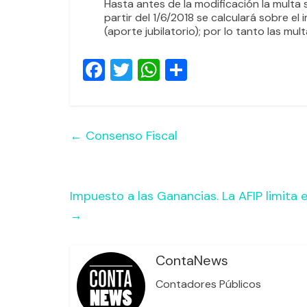
Hasta antes de la modificación la multa
partir del 1/6/2018 se calculará sobre e
(aporte jubilatorio); por lo tanto las mu
F
T
W
C
a
wi
h
o
c
tt
at
m
e
er
s
p
←
Consenso Fiscal
b
A
ar
o
p
tir
o
p
Impuesto a las Ganancias. La AFIP limita
→
k
ContaNews
Contadores Públicos