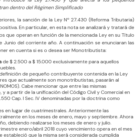
tran dentro del Régimen Simplificado
iores, la sanción de la Ley Nº 27.430 (Reforma Tributaria)
itiva. En particular, en esta nota se analizará y tratará de
ios que operan en función de la mencionada Ley en su Título
de Junio del corriente año. A continuación se enunciaran las
ner en cuenta si es o desea ser Monotributista:
a
de $ 2.500 a $ 15.000 exclusivamente para aquellos
muebles.
 definición de pequeño contribuyente contenida en la Ley
ares que actualmente son monotributistas, pasarán al
NOMOS). Cabe mencionar que entre las mismas
 a partir de la unificación del Código Civil y Comercial en
.550 Cap. I Sec. IV denominadas por la doctrina como
s en lugar de cuatrimestrales. Anteriormente las
tralmente en los meses de enero, mayo y septiembre. Ahora
ño, debiendo realizarse los meses de enero y julio.
rimestre enero/abril 2018 cuyo vencimiento opera en el mes
se estableció que la misma será considerada cumplida