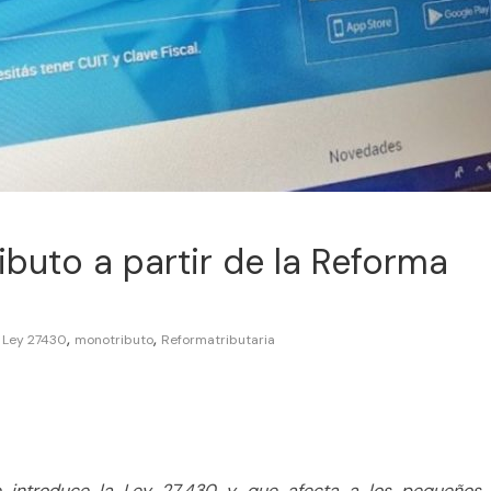
buto a partir de la Reforma
,
,
Ley 27430
monotributo
Reformatributaria
 introduce la Ley 27.430 y que afecta a los pequeños