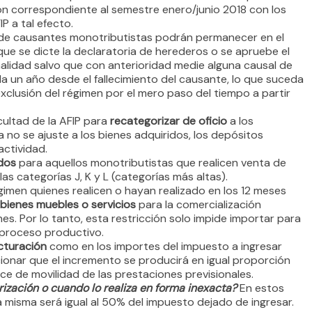
ión correspondiente al semestre enero/junio 2018 con los
P a tal efecto.
e causantes monotributistas podrán permanecer en el
 que se dicte la declaratoria de herederos o se apruebe el
alidad salvo que con anterioridad medie alguna causal de
a un año desde el fallecimiento del causante, lo que suceda
xclusión del régimen por el mero paso del tiempo a partir
cultad de la AFIP para
recategorizar de oficio
a los
 no se ajuste a los bienes adquiridos, los depósitos
actividad.
dos
para aquellos monotributistas que realicen venta de
s categorías J, K y L (categorías más altas).
gimen quienes realicen o hayan realizado en los 12 meses
bienes muebles o servicios
para la comercialización
nes. Por lo tanto, esta restricción solo impide importar para
 proceso productivo.
cturación
como en los importes del impuesto a ingresar
onar que el incremento se producirá en igual proporción
ice de movilidad de las prestaciones previsionales.
rización o cuando lo realiza en forma inexacta?
En estos
La misma será igual al 50% del impuesto dejado de ingresar.