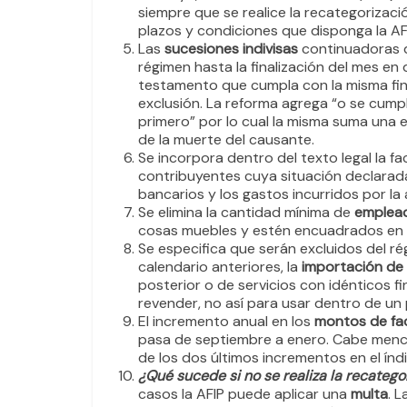
siempre que se realice la recategorizac
plazos y condiciones que disponga la AFI
Las
sucesiones indivisas
continuadoras d
régimen hasta la finalización del mes en
testamento que cumpla con la misma fin
exclusión. La reforma agrega “o se cumpl
primero” por lo cual la misma suma una e
de la muerte del causante.
Se incorpora dentro del texto legal la fa
contribuyentes cuya situación declarada
bancarios y los gastos incurridos por la 
Se elimina la cantidad mínima de
emplea
cosas muebles y estén encuadrados en la
Se especifica que serán excluidos del ré
calendario anteriores, la
importación de 
posterior o de servicios con idénticos fi
revender, no así para usar dentro de un
El incremento anual en los
montos de fa
pasa de septiembre a enero. Cabe menci
de los dos últimos incrementos en el índ
¿Qué sucede si no se realiza la recatego
casos la AFIP puede aplicar una
multa
. 