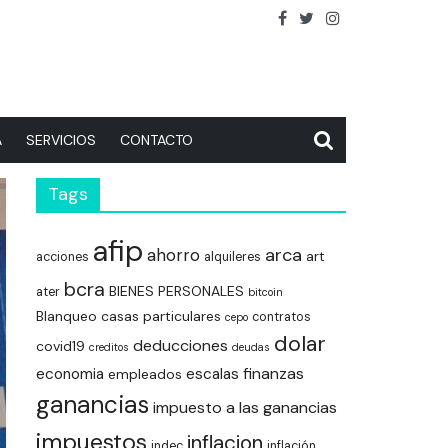
A
SERVICIOS
CONTACTO
Tags
afip
arca
ahorro
art
acciones
alquileres
bcra
BIENES PERSONALES
ater
bitcoin
Blanqueo
casas particulares
contratos
cepo
dolar
deducciones
covid19
creditos
deudas
finanzas
economia
escalas
empleados
ganancias
impuesto a las ganancias
impuestos
inflacion
indec
inflación