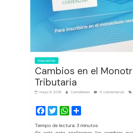
Impuestos
Cambios en el Monotri
Tributaria
mayo 9, 2018
ContaNews
0 comentarios
F
T
W
C
a
wi
h
o
Tiempo de lectura:
3
minutos
c
tt
at
m
En esta nota analizamos los cambios que