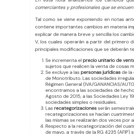
e
er
s
p
comerciantes y profesionales que se encuen
b
A
ar
Tal como se viene exponiendo en notas anter
o
p
tir
contiene importantes cambios en materia impos
o
p
explicar de manera breve y sencilla los camb
k
V, los cuales operarán a partir del primero 
principales modificaciones que se deberán te
Se incrementa el
precio unitario de vent
sujetos que realicen la venta de cosas 
Se excluye a las
personas jurídicas
de la
de Monotributo. Las sociedades irregul
Régimen General (IVA/GANANCIAS/AUTO
encontramos a las sociedades de hecho, y
Agosto de 2015, a las Sociedades Ley 19
sociedades simples o residuales.
Las
recategorizaciones
serán semestrale
recategorizaciones se hacían cuatrimes
las mismas se realizarán dos veces por a
Respecto a la recategorización del cuat
de mayo, a través de la RG 4235 (AFIP) 