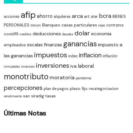
afip
bcra
arca
ahorro
art
BIENES
acciones
alquileres
ater
PERSONALES
Blanqueo
casas particulares
contratos
bitcoin
cepo
dolar
deducciones
economia
covid19
creditos
deudas
ganancias
finanzas
impuesto a
escalas
empleados
impuestos
inflacion
las ganancias
indec
inflación
inversiones
laboral
iva
inmuebles
inversion
monotributo
moratoria
pandemia
percepciones
plazo fijo
plan de pagos
recategorizacion
sac
siradig
tasas
rendimiento
Últimas Notas