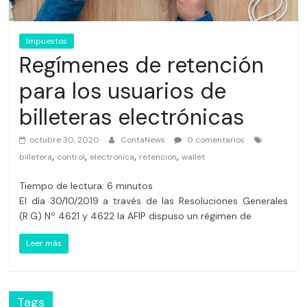
Impuestos
Regímenes de retención
para los usuarios de
billeteras electrónicas
octubre 30, 2020
ContaNews
0 comentarios
,
,
,
,
billetera
control
electronica
retencion
wallet
Tiempo de lectura:
6
minutos
El día 30/10/2019 a través de las Resoluciones Generales
(R.G) Nº 4621 y 4622 la AFIP dispuso un régimen de
Leer más
Tags