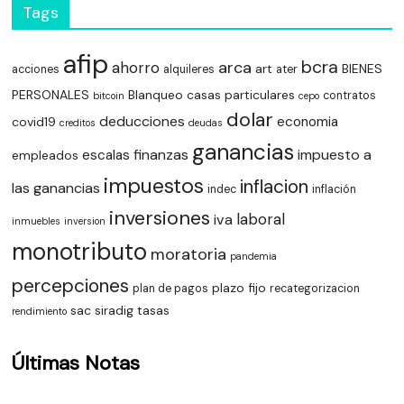
Tags
afip
bcra
arca
ahorro
art
BIENES
acciones
alquileres
ater
PERSONALES
Blanqueo
casas particulares
contratos
bitcoin
cepo
dolar
deducciones
economia
covid19
creditos
deudas
ganancias
finanzas
impuesto a
escalas
empleados
impuestos
inflacion
las ganancias
indec
inflación
inversiones
laboral
iva
inmuebles
inversion
monotributo
moratoria
pandemia
percepciones
plazo fijo
plan de pagos
recategorizacion
sac
siradig
tasas
rendimiento
Últimas Notas