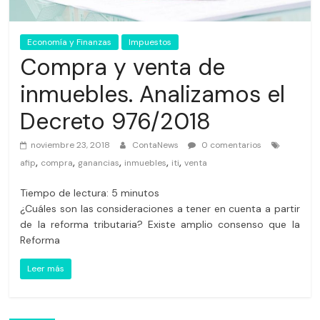
Economía y Finanzas
Impuestos
Compra y venta de
inmuebles. Analizamos el
Decreto 976/2018
noviembre 23, 2018
ContaNews
0 comentarios
,
,
,
,
,
afip
compra
ganancias
inmuebles
iti
venta
Tiempo de lectura:
5
minutos
¿Cuáles son las consideraciones a tener en cuenta a partir
de la reforma tributaria? Existe amplio consenso que la
Reforma
Leer más