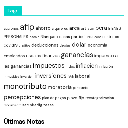
Tags
afip
bcra
arca
ahorro
art
BIENES
acciones
alquileres
ater
PERSONALES
Blanqueo
casas particulares
contratos
bitcoin
cepo
dolar
deducciones
economia
covid19
creditos
deudas
ganancias
finanzas
impuesto a
escalas
empleados
impuestos
inflacion
las ganancias
indec
inflación
inversiones
laboral
iva
inmuebles
inversion
monotributo
moratoria
pandemia
percepciones
plazo fijo
plan de pagos
recategorizacion
sac
siradig
tasas
rendimiento
Últimas Notas