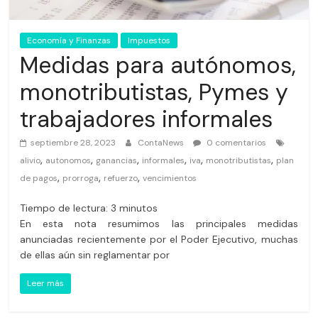
Economía y Finanzas
Impuestos
Medidas para autónomos,
monotributistas, Pymes y
trabajadores informales
septiembre 28, 2023
ContaNews
0 comentarios
,
,
,
,
,
,
alivio
autonomos
ganancias
informales
iva
monotributistas
plan
,
,
,
de pagos
prorroga
refuerzo
vencimientos
Tiempo de lectura:
3
minutos
En esta nota resumimos las principales medidas
anunciadas recientemente por el Poder Ejecutivo, muchas
de ellas aún sin reglamentar por
Leer más