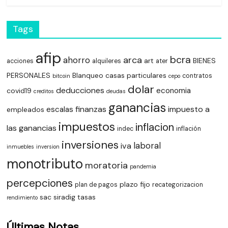
Tags
afip
bcra
arca
ahorro
art
BIENES
acciones
alquileres
ater
PERSONALES
Blanqueo
casas particulares
contratos
bitcoin
cepo
dolar
deducciones
economia
covid19
creditos
deudas
ganancias
finanzas
impuesto a
escalas
empleados
impuestos
inflacion
las ganancias
indec
inflación
inversiones
laboral
iva
inmuebles
inversion
monotributo
moratoria
pandemia
percepciones
plazo fijo
plan de pagos
recategorizacion
sac
siradig
tasas
rendimiento
Últimas Notas