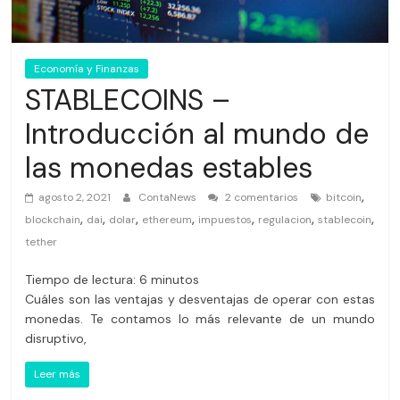
Economía y Finanzas
STABLECOINS –
Introducción al mundo de
las monedas estables
,
agosto 2, 2021
ContaNews
2 comentarios
bitcoin
,
,
,
,
,
,
,
blockchain
dai
dolar
ethereum
impuestos
regulacion
stablecoin
tether
Tiempo de lectura:
6
minutos
Cuáles son las ventajas y desventajas de operar con estas
monedas. Te contamos lo más relevante de un mundo
disruptivo,
Leer más