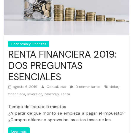
Economía y Finanzas
RENTA FINANCIERA 2019:
DOS PREGUNTAS
ESENCIALES
,
agosto 6, 2019
ContaNews
0 comentarios
dolar
,
,
,
financiera
inversion
plazofijo
renta
Tiempo de lectura:
5
minutos
¿A partir de que monto se empieza a pagar el impuesto?
¿Compro dólares o aprovecho las altas tasas de los
Leer más