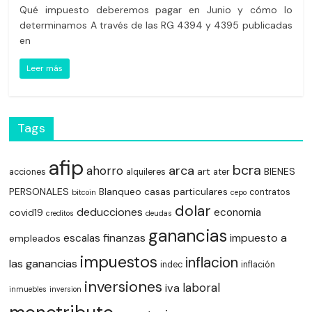
Qué impuesto deberemos pagar en Junio y cómo lo
determinamos A través de las RG 4394 y 4395 publicadas
en
Leer más
Tags
afip
bcra
arca
ahorro
art
BIENES
acciones
alquileres
ater
PERSONALES
Blanqueo
casas particulares
contratos
bitcoin
cepo
dolar
deducciones
economia
covid19
creditos
deudas
ganancias
finanzas
impuesto a
escalas
empleados
impuestos
inflacion
las ganancias
indec
inflación
inversiones
laboral
iva
inmuebles
inversion