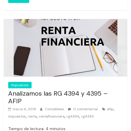
Impuestos
Analizamos las RG 4394 y 4395 –
AFIP
,
marzo 6, 2019
ContaNews
0 comentarios
afip
,
,
,
,
impuestos
renta
rentafinanciera
rg4394
rg4395
Tiempo de lectura:
4
minutos