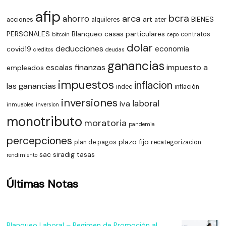
afip
bcra
arca
ahorro
art
BIENES
acciones
alquileres
ater
PERSONALES
Blanqueo
casas particulares
contratos
bitcoin
cepo
dolar
deducciones
economia
covid19
creditos
deudas
ganancias
finanzas
impuesto a
escalas
empleados
impuestos
inflacion
las ganancias
indec
inflación
inversiones
laboral
iva
inmuebles
inversion
monotributo
moratoria
pandemia
percepciones
plazo fijo
plan de pagos
recategorizacion
sac
siradig
tasas
rendimiento
Últimas Notas
Blanqueo Laboral – Regimen de Promoción al