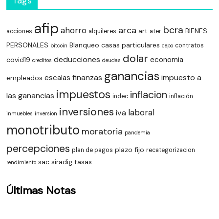
Tags
afip
bcra
arca
ahorro
art
BIENES
acciones
alquileres
ater
PERSONALES
Blanqueo
casas particulares
contratos
bitcoin
cepo
dolar
deducciones
economia
covid19
creditos
deudas
ganancias
finanzas
impuesto a
escalas
empleados
impuestos
inflacion
las ganancias
indec
inflación
inversiones
laboral
iva
inmuebles
inversion
monotributo
moratoria
pandemia
percepciones
plazo fijo
plan de pagos
recategorizacion
sac
siradig
tasas
rendimiento
Últimas Notas