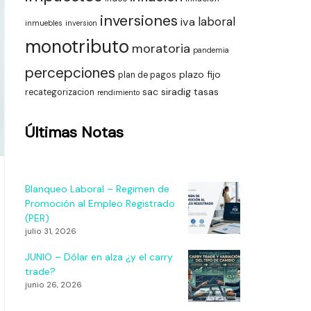
inversiones
laboral
iva
inmuebles
inversion
monotributo
moratoria
pandemia
percepciones
plazo fijo
plan de pagos
sac
siradig
tasas
recategorizacion
rendimiento
Últimas Notas
Blanqueo Laboral – Regimen de
Promoción al Empleo Registrado
(PER)
julio 31, 2026
JUNIO – Dólar en alza ¿y el carry
trade?
junio 26, 2026