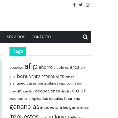
A
SERVICIOS
CONTACTO
Tags
afip
arca
ahorro
art
acciones
alquileres
bcra
BIENES PERSONALES
ater
bitcoin
Blanqueo
casas particulares
contratos
cepo
dolar
deducciones
covid19
creditos
deudas
finanzas
economia
escalas
empleados
ganancias
impuesto a las ganancias
impuestos
inflacion
indec
inflación