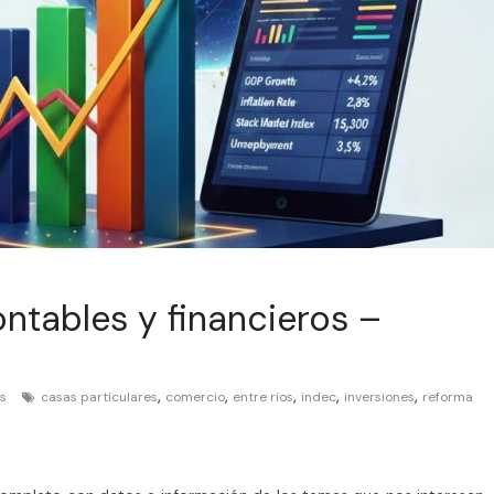
tables y financieros –
,
,
,
,
,
s
casas particulares
comercio
entre rios
indec
inversiones
reforma