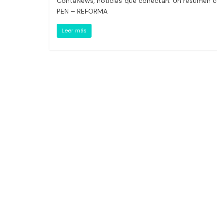
ContaNews, noticias que conectan. Un resumen c
PEN – REFORMA
Leer más