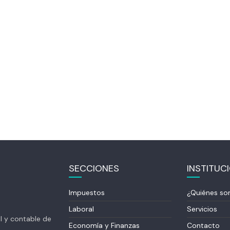
SECCIONES
INSTITUC
Impuestos
¿Quiénes s
Laboral
Servicios
al y contable de
Economía y Finanzas
Contacto