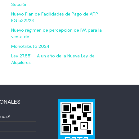
Sección…
Nuevo Plan de Facilidades de Pago de AFIP –
RG 5321/23
Nuevo régimen de percepción de IVA para la
venta de…
Monotributo 2024
Ley 27.551 – A un año de la Nueva Ley de
Alquileres
IONALES
omos?