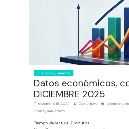
Economía y Finanzas
Datos económicos, con
DICIEMBRE 2025
diciembre 15, 2025
ContaNews
0 comentario
,
,
laboral
sac
smvm
Tiempo de lectura:
7
minutos