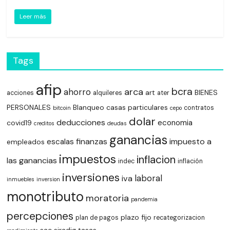
Leer más
Tags
afip
bcra
arca
ahorro
art
BIENES
acciones
alquileres
ater
PERSONALES
Blanqueo
casas particulares
contratos
bitcoin
cepo
dolar
deducciones
economia
covid19
creditos
deudas
ganancias
finanzas
impuesto a
escalas
empleados
impuestos
inflacion
las ganancias
indec
inflación
inversiones
laboral
iva
inmuebles
inversion
monotributo
moratoria
pandemia
percepciones
plazo fijo
plan de pagos
recategorizacion