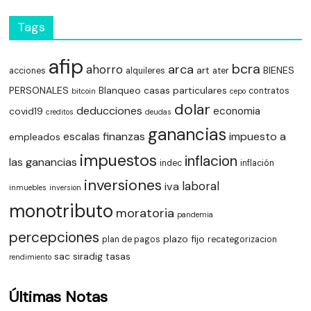
Tags
afip
bcra
arca
ahorro
art
BIENES
acciones
alquileres
ater
PERSONALES
Blanqueo
casas particulares
contratos
bitcoin
cepo
dolar
deducciones
economia
covid19
creditos
deudas
ganancias
finanzas
impuesto a
escalas
empleados
impuestos
inflacion
las ganancias
indec
inflación
inversiones
laboral
iva
inmuebles
inversion
monotributo
moratoria
pandemia
percepciones
plazo fijo
plan de pagos
recategorizacion
sac
siradig
tasas
rendimiento
Últimas Notas