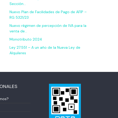
Sección…
Nuevo Plan de Facilidades de Pago de AFIP –
RG 5321/23
Nuevo régimen de percepción de IVA para la
venta de…
Monotributo 2024
Ley 27.551 – A un año de la Nueva Ley de
Alquileres
IONALES
omos?