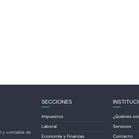
SECCIONES
INSTITUC
Impuestos
¿Quiénes s
Laboral
Servicios
al y contable de
Economía y Finanzas
Contacto