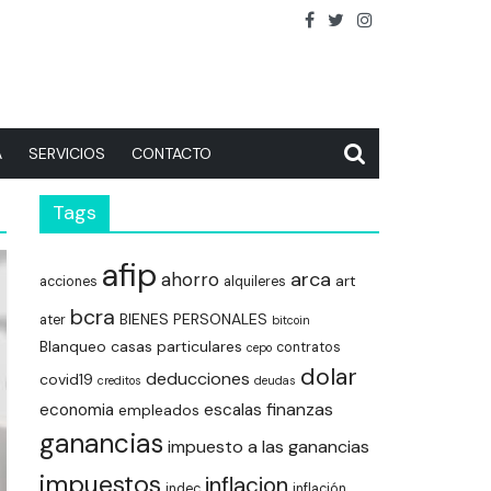
A
SERVICIOS
CONTACTO
Tags
afip
arca
ahorro
art
acciones
alquileres
bcra
BIENES PERSONALES
ater
bitcoin
Blanqueo
casas particulares
contratos
cepo
dolar
deducciones
covid19
creditos
deudas
finanzas
economia
escalas
empleados
ganancias
impuesto a las ganancias
impuestos
inflacion
indec
inflación