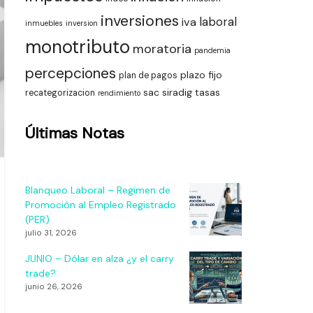
inversiones
laboral
iva
inmuebles
inversion
monotributo
moratoria
pandemia
percepciones
plazo fijo
plan de pagos
sac
siradig
tasas
recategorizacion
rendimiento
Últimas Notas
Blanqueo Laboral – Regimen de
Promoción al Empleo Registrado
(PER)
julio 31, 2026
JUNIO – Dólar en alza ¿y el carry
trade?
junio 26, 2026