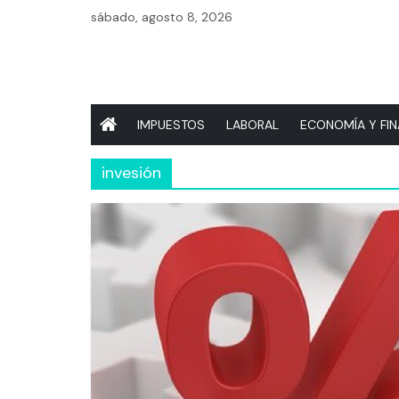
Saltar
sábado, agosto 8, 2026
al
contenido
ContaNews
IMPUESTOS
LABORAL
ECONOMÍA Y FI
Impuestos,
invesión
Economía
y
Contabilidad