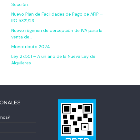
Sección…
Nuevo Plan de Facilidades de Pago de AFIP –
RG 5321/23
Nuevo régimen de percepción de IVA para la
venta de…
Monotributo 2024
Ley 27.551 – A un año de la Nueva Ley de
Alquileres
IONALES
omos?