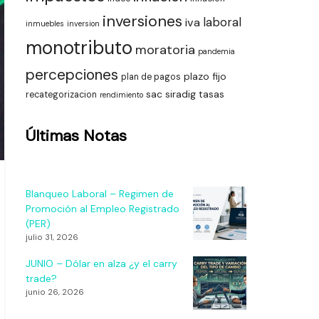
inversiones
laboral
iva
inmuebles
inversion
monotributo
moratoria
pandemia
percepciones
plazo fijo
plan de pagos
sac
siradig
tasas
recategorizacion
rendimiento
Últimas Notas
Blanqueo Laboral – Regimen de
Promoción al Empleo Registrado
(PER)
julio 31, 2026
JUNIO – Dólar en alza ¿y el carry
trade?
junio 26, 2026