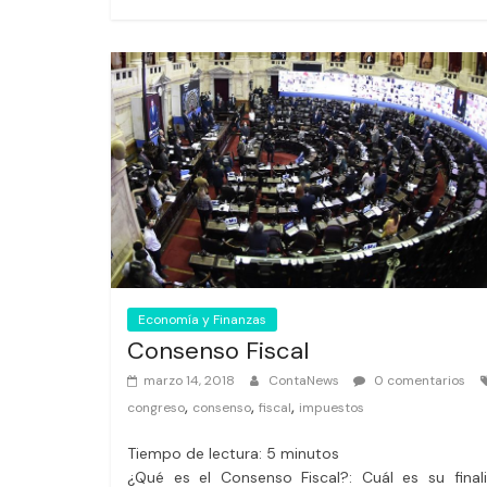
Economía y Finanzas
Consenso Fiscal
marzo 14, 2018
ContaNews
0 comentarios
,
,
,
congreso
consenso
fiscal
impuestos
Tiempo de lectura:
5
minutos
¿Qué es el Consenso Fiscal?: Cuál es su finali