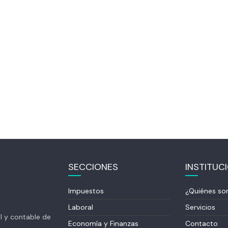
SECCIONES
INSTITUC
Impuestos
¿Quiénes s
Laboral
Servicios
al y contable de
Economía y Finanzas
Contacto