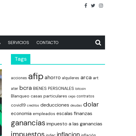
A
SERVICIOS
CONTACTO
Tags
afip
arca
ahorro
art
acciones
alquileres
bcra
BIENES PERSONALES
ater
bitcoin
Blanqueo
casas particulares
contratos
cepo
dolar
deducciones
covid19
creditos
deudas
finanzas
economia
escalas
empleados
ganancias
impuesto a las ganancias
impuestos
inflacion
indec
inflación