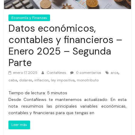
Economía y Finanzas
Datos económicos,
contables y financieros –
Enero 2025 – Segunda
Parte
,
enero 17, 2025
ContaNews
0 comentarios
arca
,
,
,
,
caba
dolares
inflacion
ley impositiva
monotributo
Tiempo de lectura:
5
minutos
Desde ContaNews te mantenemos actualizado. En esta
nota resumimos las principales variables económicas,
contables y financieras para que tengas en
Leer más