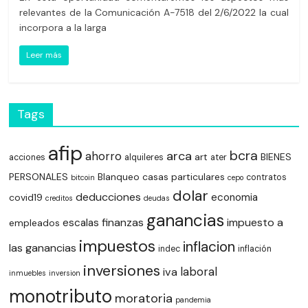
relevantes de la Comunicación A-7518 del 2/6/2022 la cual
incorpora a la larga
Leer más
Tags
afip
bcra
arca
ahorro
art
BIENES
acciones
alquileres
ater
PERSONALES
Blanqueo
casas particulares
contratos
bitcoin
cepo
dolar
deducciones
economia
covid19
creditos
deudas
ganancias
finanzas
impuesto a
escalas
empleados
impuestos
inflacion
las ganancias
indec
inflación
inversiones
laboral
iva
inmuebles
inversion
monotributo
moratoria
pandemia