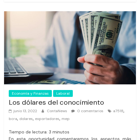
Economía y Finanzas
Laboral
Los dólares del conocimiento
,
junio 13, 2022
ContaNews
0 comentarios
a7518
,
,
,
bcra
dolares
exportadores
mep
Tiempo de lectura:
3
minutos
En esta oportunidad comentaremos los aspectos más