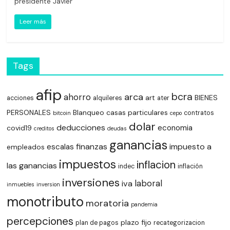
presidente Javier
Leer más
Tags
afip
bcra
arca
ahorro
art
BIENES
acciones
alquileres
ater
PERSONALES
Blanqueo
casas particulares
contratos
bitcoin
cepo
dolar
deducciones
economia
covid19
creditos
deudas
ganancias
finanzas
impuesto a
escalas
empleados
impuestos
inflacion
las ganancias
indec
inflación
inversiones
laboral
iva
inmuebles
inversion
monotributo
moratoria
pandemia
percepciones
plazo fijo
plan de pagos
recategorizacion