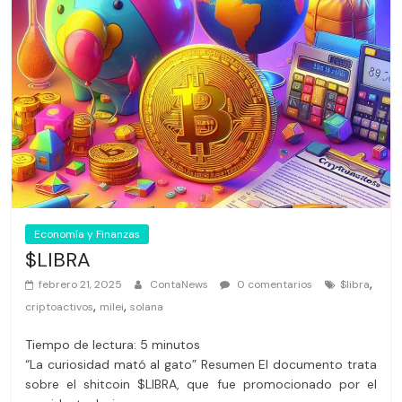
Economía y Finanzas
$LIBRA
,
febrero 21, 2025
ContaNews
0 comentarios
$libra
,
,
criptoactivos
milei
solana
Tiempo de lectura:
5
minutos
“La curiosidad mató al gato” Resumen El documento trata
sobre el shitcoin $LIBRA, que fue promocionado por el