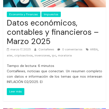
Economía y Finanzas
Impuestos
Datos económicos,
contables y financieros –
Marzo 2025
,
marzo 17, 2025
ContaNews
0 comentarios
ARBA
,
,
,
,
ater
criptoactivos
inversiones
ipc
moratoria
Tiempo de lectura:
6
minutos
ContaNews, noticias que conectan. Un resumen completo
con datos e información de los temas que nos interesan
INFLACIÓN 02/2025. El
Leer más