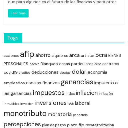
que para algunos es el futuro de las finanzas y para otros
Leer más
Tags
afip
bcra
arca
ahorro
art
BIENES
acciones
alquileres
ater
PERSONALES
Blanqueo
casas particulares
contratos
bitcoin
cepo
dolar
deducciones
economia
covid19
creditos
deudas
ganancias
finanzas
impuesto a
escalas
empleados
impuestos
inflacion
las ganancias
indec
inflación
inversiones
laboral
iva
inmuebles
inversion
monotributo
moratoria
pandemia
percepciones
plazo fijo
plan de pagos
recategorizacion