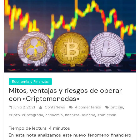
Economía y Finanzas
Mitos, ventajas y riesgos de operar
con «Criptomonedas»
,
junio 2, 2021
ContaNews
4 comentarios
bitcoin
,
,
,
,
,
cripto
criptografia
economia
finanzas
mineria
stablecoin
Tiempo de lectura:
4
minutos
En esta nota analizamos este nuevo fenómeno financiero