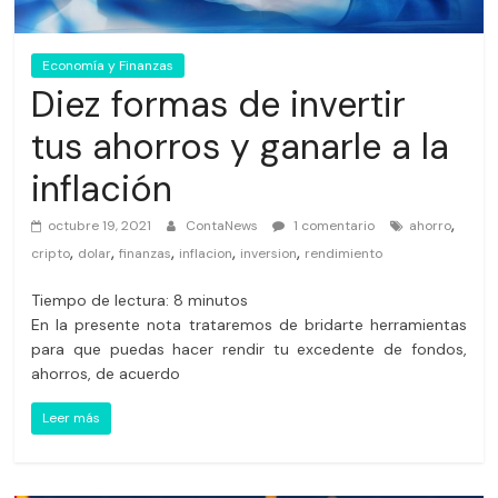
Economía y Finanzas
Diez formas de invertir
tus ahorros y ganarle a la
inflación
,
octubre 19, 2021
ContaNews
1 comentario
ahorro
,
,
,
,
,
cripto
dolar
finanzas
inflacion
inversion
rendimiento
Tiempo de lectura:
8
minutos
En la presente nota trataremos de bridarte herramientas
para que puedas hacer rendir tu excedente de fondos,
ahorros, de acuerdo
Leer más