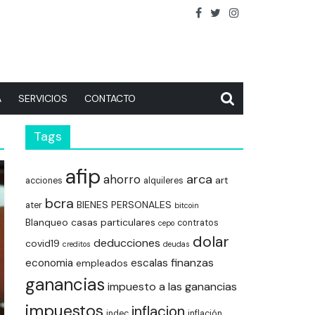
A
SERVICIOS
CONTACTO
Tags
afip
arca
ahorro
art
acciones
alquileres
bcra
BIENES PERSONALES
ater
bitcoin
Blanqueo
casas particulares
contratos
cepo
dolar
deducciones
covid19
creditos
deudas
finanzas
economia
escalas
empleados
ganancias
impuesto a las ganancias
impuestos
inflacion
indec
inflación