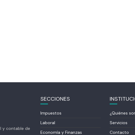
SECCIONES
INSTITUC
Impuestos
¿Quiénes s
Laboral
Servicios
al y contable de
Economía y Finanzas
Contacto