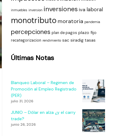
inversiones
laboral
iva
inmuebles
inversion
monotributo
moratoria
pandemia
percepciones
plazo fijo
plan de pagos
sac
siradig
tasas
recategorizacion
rendimiento
Últimas Notas
Blanqueo Laboral – Regimen de
Promoción al Empleo Registrado
(PER)
julio 31, 2026
JUNIO – Dólar en alza ¿y el carry
trade?
junio 26, 2026