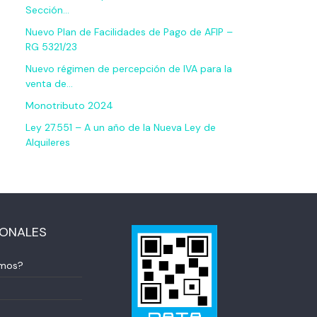
Sección…
Nuevo Plan de Facilidades de Pago de AFIP –
RG 5321/23
Nuevo régimen de percepción de IVA para la
venta de…
Monotributo 2024
Ley 27.551 – A un año de la Nueva Ley de
Alquileres
IONALES
omos?