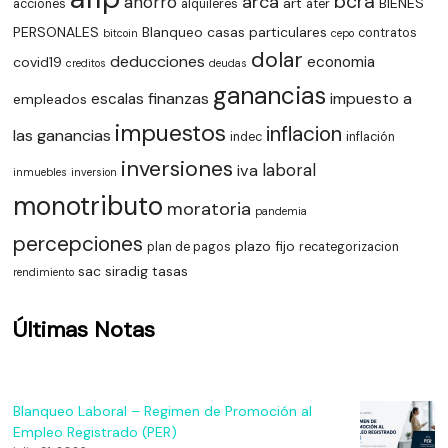
bcra
arca
ahorro
art
BIENES
acciones
alquileres
ater
PERSONALES
Blanqueo
casas particulares
contratos
bitcoin
cepo
dolar
deducciones
economia
covid19
creditos
deudas
ganancias
finanzas
impuesto a
escalas
empleados
impuestos
inflacion
las ganancias
indec
inflación
inversiones
laboral
iva
inmuebles
inversion
monotributo
moratoria
pandemia
percepciones
plazo fijo
plan de pagos
recategorizacion
sac
siradig
tasas
rendimiento
Últimas Notas
Blanqueo Laboral – Regimen de Promoción al
Empleo Registrado (PER)