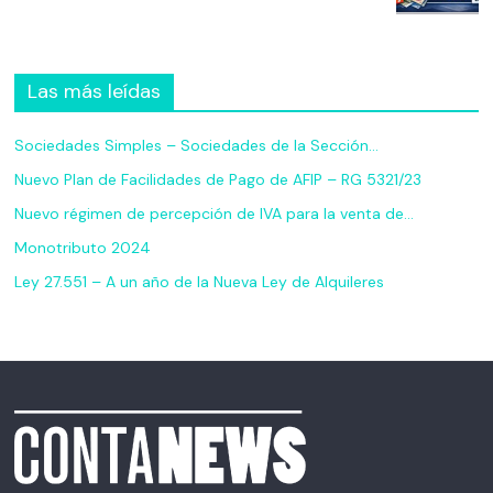
Las más leídas
Sociedades Simples – Sociedades de la Sección…
Nuevo Plan de Facilidades de Pago de AFIP – RG 5321/23
Nuevo régimen de percepción de IVA para la venta de…
Monotributo 2024
Ley 27.551 – A un año de la Nueva Ley de Alquileres