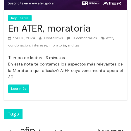
Impuestos
En ATER, moratoria
,
abril 16, 2024
ContaNews
0 comentarios
ater
,
,
,
condonacion
intereses
moratoria
multas
Tiempo de lectura:
3
minutos
En esta nota te contamos los aspectos más relevantes de
la Moratoria que oficializó ATER cuyo vencimiento opera el
30
Leer más
Tags
afip