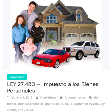
Impuestos
LEY 27.480 – Impuesto a los Bienes
Personales
,
febrero 5, 2019
ContaNews
0 comentarios
afip
,
,
,
,
,
bienes
bienespersonales
Blanqueo
D938/18
Dictamen 1/2018
Ley
,
27260
Ley 27480