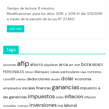
Tiempo de lectura:
8
minutos
Modificaciones para los años 2018 y 2019 El día 5/12/2018
a través de la sanción de la Ley Nº 27.480,
Leer más
Tags
afip
bcra
arca
ahorro
art
BIENES
acciones
alquileres
ater
PERSONALES
Blanqueo
casas particulares
contratos
bitcoin
cepo
dolar
deducciones
economia
covid19
creditos
deudas
ganancias
finanzas
impuesto a
escalas
empleados
impuestos
inflacion
las ganancias
indec
inflación
inversiones
laboral
iva
inmuebles
inversion