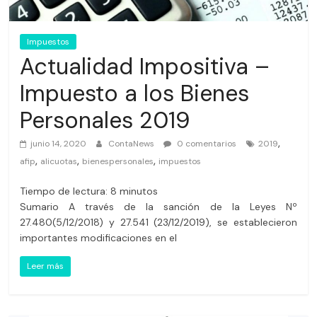
Impuestos
Actualidad Impositiva –
Impuesto a los Bienes
Personales 2019
,
junio 14, 2020
ContaNews
0 comentarios
2019
,
,
,
afip
alicuotas
bienespersonales
impuestos
Tiempo de lectura:
8
minutos
Sumario A través de la sanción de la Leyes Nº
27.480(5/12/2018) y 27.541 (23/12/2019), se establecieron
importantes modificaciones en el
Leer más